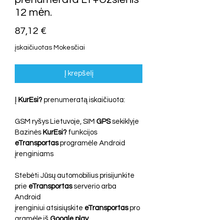
12 mėn.
Price
87,12 €
įskaičiuotas Mokesčiai
Į krepšelį
Į 
KurEsi?
 prenumeratą iskaičiuota:
GSM ryšys Lietuvoje, SIM 
GPS
 sekiklyje
Bazinės 
KurEsi? 
funkcijos
eTransportas 
programėle Android 
įrenginiams
Stebėti Jūsų automobilius prisijunkite 
prie 
eTransportas
 serverio arba 
Android 
įrenginiui atsisiųskite 
eTransportas
 pro
gramėlę iš 
Google play
.