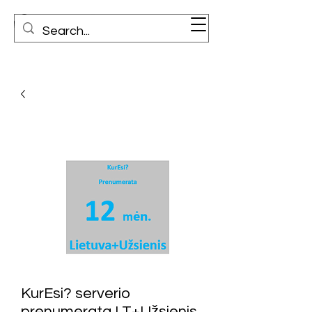
KurEsi? serverio
prenumerata LT+Užsienis