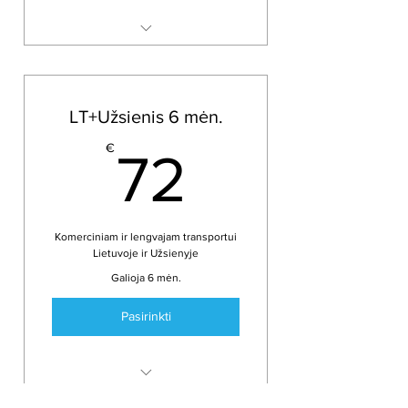
GSM ryšys Lietuvoje
Bazines KurEsi paslaugos
eTransportas programėle
LT+Užsienis 6 mėn.
Android įrenginiams
72€
€
72
Komerciniam ir lengvajam transportui
Lietuvoje ir Užsienyje
Galioja 6 mėn.
Pasirinkti
GSM ryšys Lietuvoje ir Užsienyje