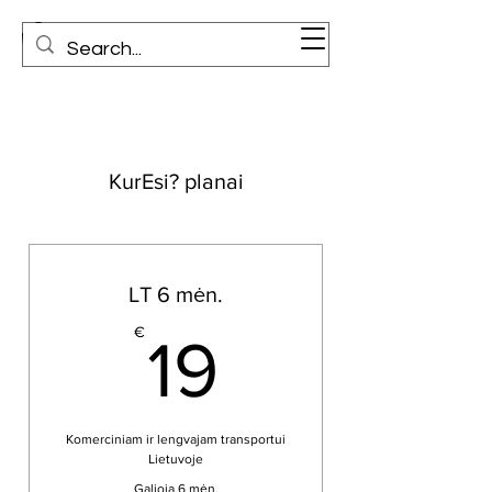
KurEsi? planai
LT 6 mėn.
19€
€
19
Komerciniam ir lengvajam transportui
Lietuvoje
Galioja 6 mėn.